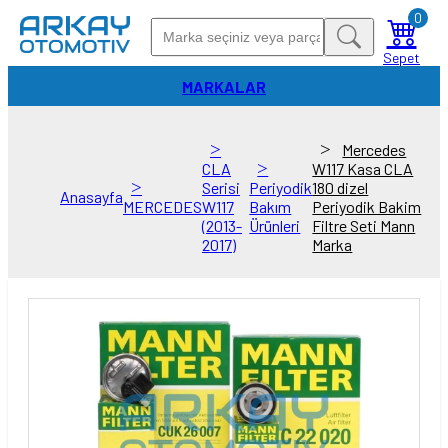
0
Sepet
MARKALAR
Mercedes
CLA
W117 Kasa CLA
Serisi
Periyodik
180 dizel
Anasayfa
MERCEDES
W117
Bakım
Periyodik Bakim
(2013-
Ürünleri
Filtre Seti Mann
2017)
Marka