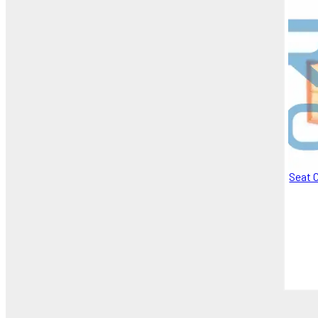
Bremi (2)
Swag (1)
GKN (4)
OEM (1)
Topran (10)
MGA (1)
Monroe (1)
SKF (1)
GEBA (1)
VAG / ORJINAL (4)
Seat 
Oem / Orjinal (1)
GRAF (3)
BORSEHUNG (1)
SWB (1)
YTT (1)