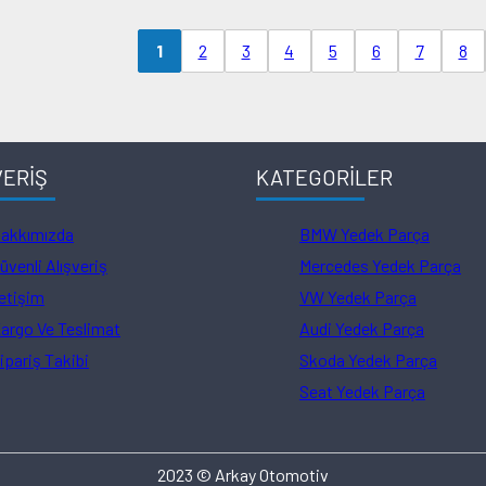
2
3
4
5
6
7
8
1
VERİŞ
KATEGORİLER
akkımızda
BMW Yedek Parça
üvenli Alışveriş
Mercedes Yedek Parça
letişim
VW Yedek Parça
argo Ve Teslimat
Audi Yedek Parça
ipariş Takibi
Skoda Yedek Parça
Seat Yedek Parça
2023 © Arkay Otomotiv