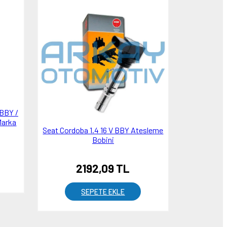
 BBY /
Marka
Seat Cordoba 1.4 16 V BBY Atesleme
Bobini
2192,09 TL
SEPETE EKLE