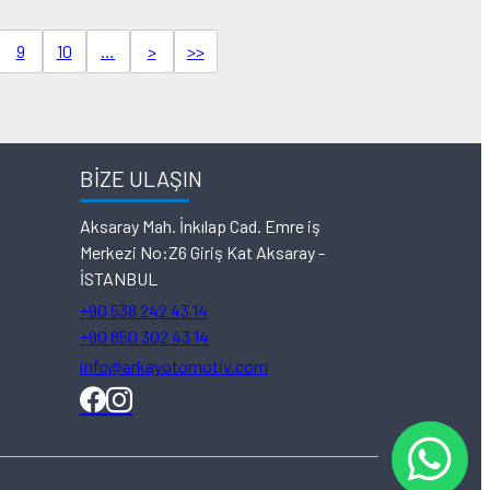
9
10
…
>
>>
BİZE ULAŞIN
Aksaray Mah. İnkılap Cad. Emre iş
Merkezi No:Z6 Giriş Kat Aksaray -
İSTANBUL
+90 538 242 43 14
+90 850 302 43 14
info@arkayotomotiv.com