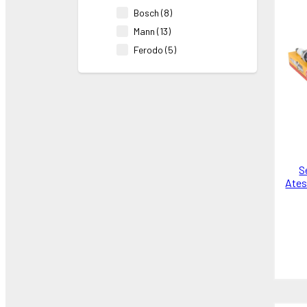
Bosch (8)
Mann (13)
Ferodo (5)
BSG (2)
Lemforder (8)
Delphi (6)
INA (4)
Pierburg (1)
LuK (5)
S
Sachs (1)
Ates
Ayd (7)
Behr-Mahle (3)
Valeo (2)
Gates (5)
NGK (2)
FAG (2)