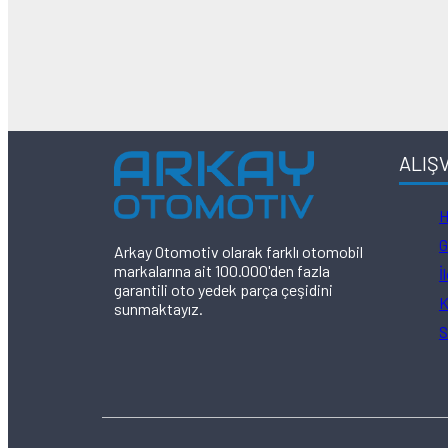
ALIŞ
H
G
Arkay Otomotiv olarak farklı otomobil
markalarına ait 100.000'den fazla
İ
garantili oto yedek parça çeşidini
K
sunmaktayız.
S