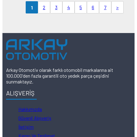
2
3
4
5
6
7
>
1
Arkay Otomotiv olarak farklı otomobil markalarına ait
100.000'den fazla garantili oto yedek parça çeşidini
sunmaktayız.
ALIŞVERİŞ
Hakkımızda
Güvenli Alışveriş
İletişim
Kargo Ve Teslimat