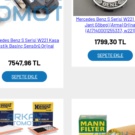
Mercedes Benz S Serisi W221
Jant Göbegi (Arma) Orjina
(A17140001255337, w221
edes Benz S Serisi W221 Kasa
1799,30 TL
stik Basinç Sensörü Orjinal
SEPETE EKLE
7547,96 TL
SEPETE EKLE