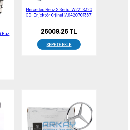
Mercedes Benz S Serisi W221 S320
CDI Enjektör Orjinal (A6420701387)
26009,26 TL
i Gaz
SEPETE EKLE