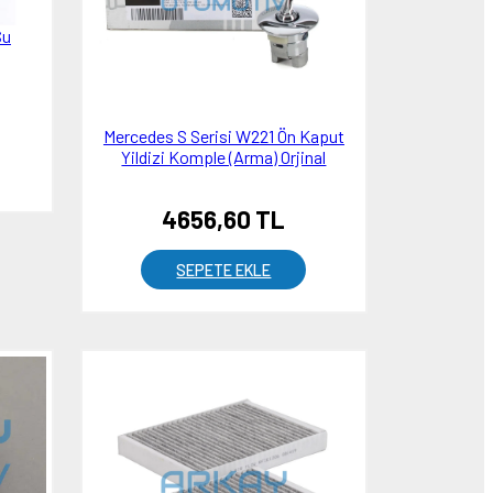
Su
Mercedes S Serisi W221 Ön Kaput
Yildizi Komple (Arma) Orjinal
4656,60 TL
SEPETE EKLE