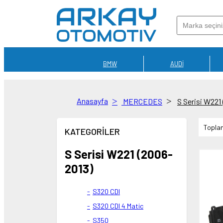
BMW
AUDİ
Anasayfa
MERCEDES
S Serisi W221
Topla
KATEGORİLER
S Serisi W221 (2006-
2013)
S320 CDI
S320 CDI 4 Matic
S350