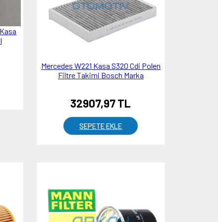
 Kasa
l
)
Mercedes W221 Kasa S320 Cdi Polen
Filtre Takimi Bosch Marka
32907,97 TL
SEPETE EKLE