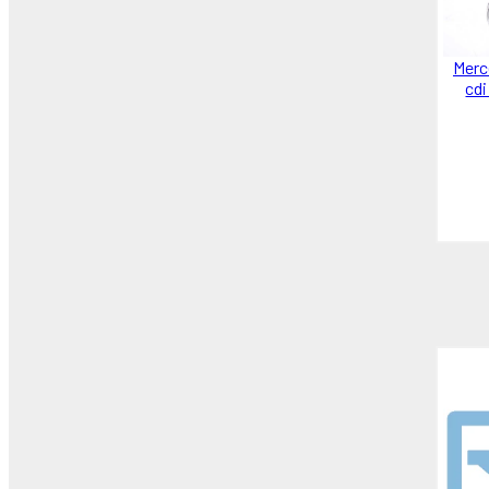
Behr-Mahle (3)
MERCEDES-BENZ (9)
GARRETT (1)
Merc
cdi