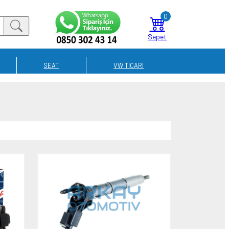
0
Sepet
SEAT
VW TICARI