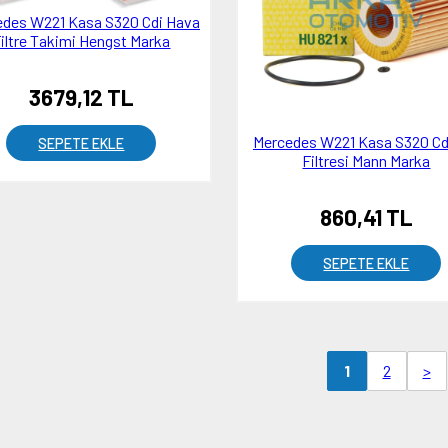
edes W221 Kasa S320 Cdi Hava
iltre Takimi Hengst Marka
3679,12 TL
Mercedes W221 Kasa S320 Cd
SEPETE EKLE
Filtresi Mann Marka
860,41 TL
SEPETE EKLE
2
>
1