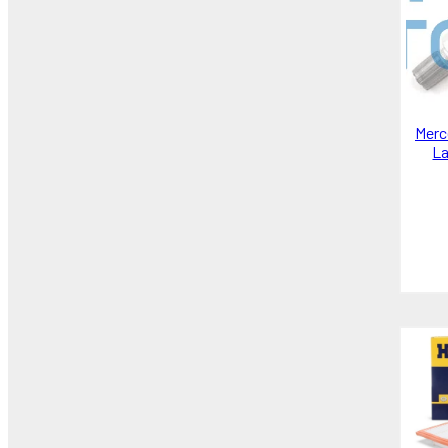
Merc
La