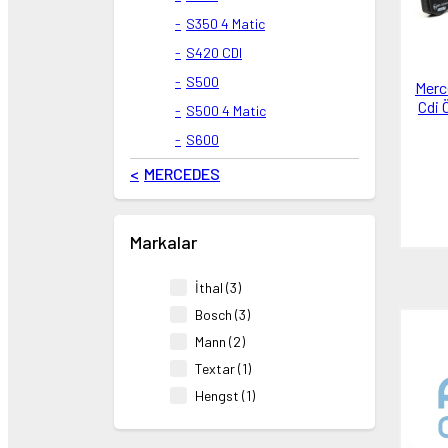
S350 4 Matic
S420 CDI
S500
Merc
Cdi 
S500 4 Matic
S600
MERCEDES
Markalar
İthal (3)
Bosch (3)
Mann (2)
Textar (1)
Hengst (1)
Pierburg (1)