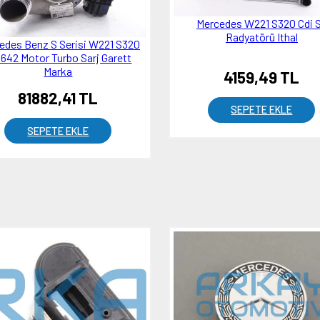
Mercedes W221 S320 Cdi 
Radyatörü Ithal
edes Benz S Serisi W221 S320
 642 Motor Turbo Sarj Garett
Marka
4159,49 TL
81882,41 TL
SEPETE EKLE
SEPETE EKLE