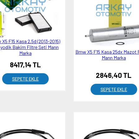
X5 F15 Kasa 2.5d (2013-2015)
iyodik Bakim Filtre Seti Mann
Bmw X5 F15 Kasa 25dx Mazot Fi
Marka
Mann Marka
8417,14 TL
2846,40 TL
SEPETE EKLE
SEPETE EKLE