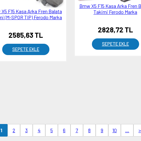
Bmw X5 F15 Kasa Arka Fren B
X5 F15 Kasa Arka Fren Balata
Takimi Ferodo Marka
mi (M-SPOR TIP) Ferodo Marka
2828,72 TL
2585,63 TL
SEPETE EKLE
SEPETE EKLE
2
3
4
5
6
7
8
9
10
…
>
1