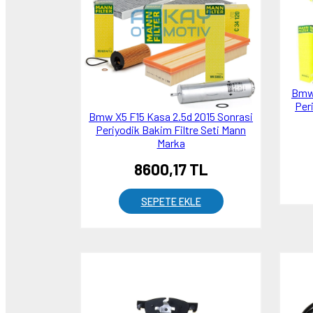
Bmw 
Per
Bmw X5 F15 Kasa 2.5d 2015 Sonrasi
Periyodik Bakim Filtre Seti Mann
Marka
8600,17 TL
SEPETE EKLE