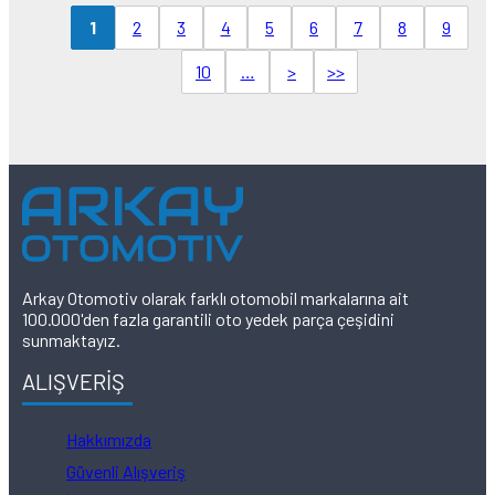
2
3
4
5
6
7
8
9
1
10
…
>
>>
Arkay Otomotiv olarak farklı otomobil markalarına ait
100.000'den fazla garantili oto yedek parça çeşidini
sunmaktayız.
ALIŞVERİŞ
Hakkımızda
Güvenli Alışveriş