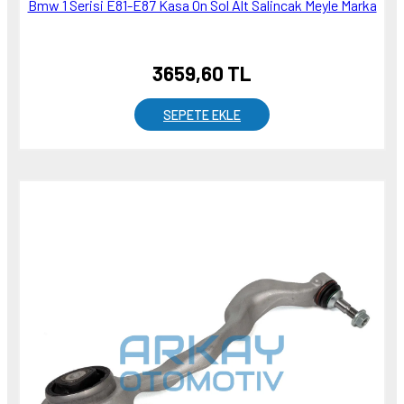
Bmw 1 Serisi E81-E87 Kasa Ön Sol Alt Salincak Meyle Marka
3659,60 TL
SEPETE EKLE