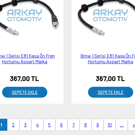
w 1 Serisi E81 Kasa Ön Fren
Bmw 1 Serisi E81 Kasa Ön F
Hortumu Aspart Marka
Hortumu Aspart Marka
367,00 TL
367,00 TL
SEPETE EKLE
SEPETE EKLE
2
3
4
5
6
7
8
9
10
…
>
1