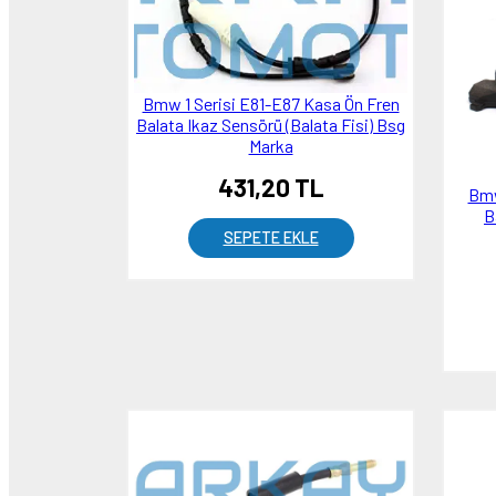
Bmw 1 Serisi E81-E87 Kasa Ön Fren
Balata Ikaz Sensörü (Balata Fisi) Bsg
Marka
431,20 TL
Bmw
B
SEPETE EKLE