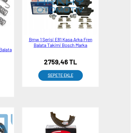
Bmw 1 Serisi E81 Kasa Arka Fren
Balata Takimi Bosch Marka
Balata
2759,46 TL
SEPETE EKLE