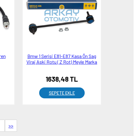
ren
Bmw 1 Serisi E81-E87 Kasa Ön Sag
Viraj Aski Rotu ( Z Rot) Meyle Marka
1638,48 TL
SEPETE EKLE
>>