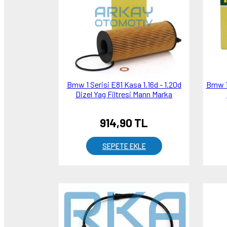
Bmw 1 Serisi E81 Kasa 1.16d - 1.20d
Bmw 1 
Dizel Yag Filtresi Mann Marka
914,90 TL
SEPETE EKLE